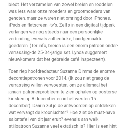
biedt. Het verzamelen van zowel breien en roddelen
was iets waar onze moeders en grootmoeders van
genoten, maar ze waren niet omringd door iPhones,
iPads en flatscreen -tv’s. Zelfs in een digitaal tijdperk
verlangen we nog steeds naar een persoonlijke
verbinding, evenals authentieke, handgemaakte
goederen. (Ter info, breien is een enorm patroon onder-
verrassing-de 25-34-jarige set. Lynda suggereert
nieuwkomers dat het gebreide café inspecteert).
Toen riep hoofdredacteur Suzanne Dimma de enorme
decoratiepatronen voor 2014. (Ik zou niet graag de
verrassing willen verwoesten, om ze allemaal het
januari-patronenprobleem te zien ophalen op oosterse
kiosken op 8 december en in het westen 15
december). Daarin zul je de antwoorden op ontdekken:
wat vervangt de kroonluchter? Hoe ziet de must-have
salontafel van dit jaar eruit? evenals aan welk
stijlpatroon Suzanne veel extatisch is? Hier is een hint: