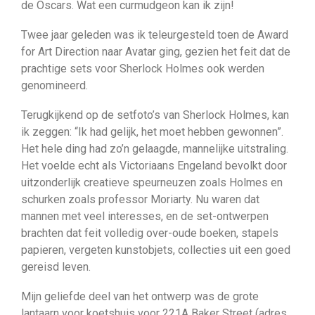
de Oscars. Wat een curmudgeon kan ik zijn!
Twee jaar geleden was ik teleurgesteld toen de Award
for Art Direction naar Avatar ging, gezien het feit dat de
prachtige sets voor Sherlock Holmes ook werden
genomineerd.
Terugkijkend op de setfoto’s van Sherlock Holmes, kan
ik zeggen: “Ik had gelijk, het moet hebben gewonnen”.
Het hele ding had zo’n gelaagde, mannelijke uitstraling.
Het voelde echt als Victoriaans Engeland bevolkt door
uitzonderlijk creatieve speurneuzen zoals Holmes en
schurken zoals professor Moriarty. Nu waren dat
mannen met veel interesses, en de set-ontwerpen
brachten dat feit volledig over-oude boeken, stapels
papieren, vergeten kunstobjets, collecties uit een goed
gereisd leven.
Mijn geliefde deel van het ontwerp was de grote
lantaarn voor koetshuis voor 221A Baker Street (adres