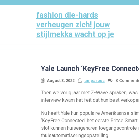
Skip
to
fashion die-hards
content
verheugen zich! jouw
stijlmekka wacht op je
Yale Launch ‘KeyFree Connect
August 3, 2022
amparous
0 Comment
Toen we vorig jaar met Z-Wave spraken, was e
interview kwam het feit dat hun best verkope
Nu heeft Yale hun populaire Amerikaanse sli
‘KeyFree Connected’ het eerste Britse Smart 
slot kunnen huiseigenaren toegangscontrole 
thuisautomatiseringsopstelling.