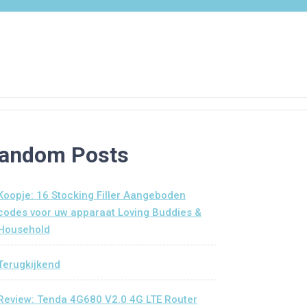
andom Posts
Koopje: 16 Stocking Filler Aangeboden
codes voor uw apparaat Loving Buddies &
Household
Terugkijkend
Review: Tenda 4G680 V2.0 4G LTE Router