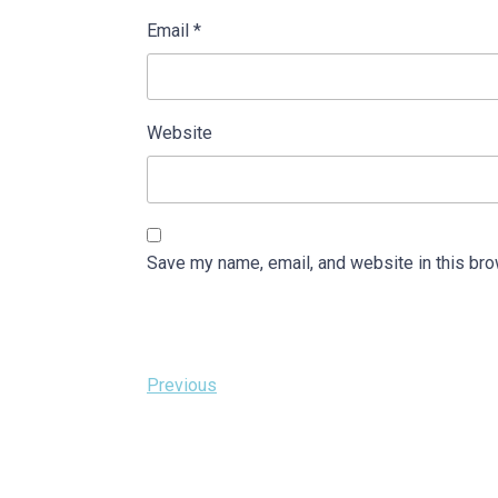
Email
*
Website
Save my name, email, and website in this bro
Post
Previous
Previous
Post
navigation