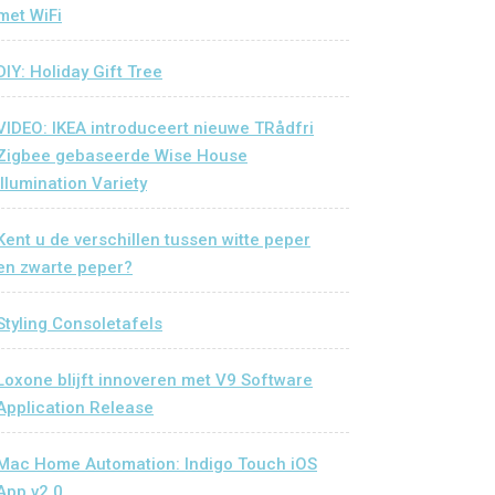
met WiFi
DIY: Holiday Gift Tree
VIDEO: IKEA introduceert nieuwe TRådfri
Zigbee gebaseerde Wise House
Illumination Variety
Kent u de verschillen tussen witte peper
en zwarte peper?
Styling Consoletafels
Loxone blijft innoveren met V9 Software
Application Release
Mac Home Automation: Indigo Touch iOS
App v2.0