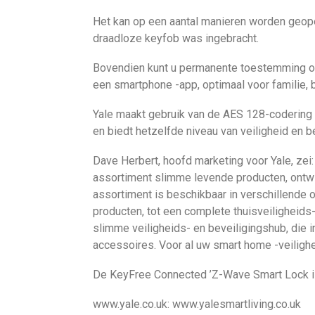
Het kan op een aantal manieren worden geopen
draadloze keyfob was ingebracht.
Bovendien kunt u permanente toestemming of
een smartphone -app, optimaal voor familie,
Yale maakt gebruik van de AES 128-codering 
en biedt hetzelfde niveau van veiligheid en be
Dave Herbert, hoofd marketing voor Yale, ze
assortiment slimme levende producten, ontwik
assortiment is beschikbaar in verschillende o
producten, tot een complete thuisveiligheid
slimme veiligheids- en beveiligingshub, die 
accessoires. Voor al uw smart home -veilighe
De KeyFree Connected ’Z-Wave Smart Lock i
www.yale.co.uk: www.yalesmartliving.co.uk