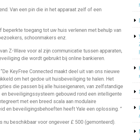
d. Van een pin die in het apparaat zelf of een
 beperkte toegang tot uw huis verlenen met behulp van
 bezoekers, schoonmakers enz.
van Z-Wave voor al zijn communicatie tussen apparaten,
veiliging die wordt gebruikt bij online bankieren.
i: “De KeyFree Connected maakt deel uit van ons nieuwe
keld om het gedoe uit huisbeveiliging te halen. Het
pties die passen bij alle huiseigenaren, van zelfstandige
s- en beveiligingssysteem gebouwd rond een intelligente
integreert met een breed scala aan modulaire
id en beveiligingsbehoeften heeft Yale een oplossing. ”
s nu beschikbaar voor ongeveer £ 500 (gemonteerd).